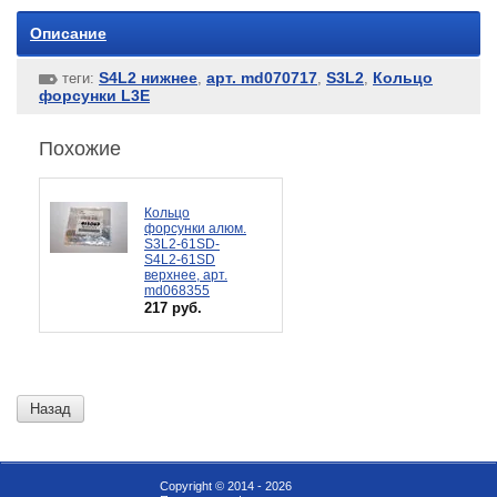
Описание
S4L2 нижнее
арт. md070717
S3L2
Кольцо
теги:
,
,
,
форсунки L3E
Похожие
Кольцо
форсунки алюм.
S3L2-61SD-
S4L2-61SD
верхнее, арт.
md068355
217 руб.
Назад
Copyright © 2014 - 2026