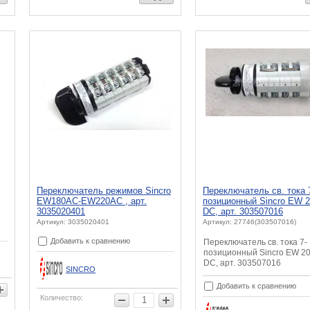
Переключатель режимов Sincro
Переключатель св. тока 
EW180AC-EW220AC , арт.
позиционный Sincro EW 2
3035020401
DC, арт. 303507016
Артикул: 3035020401
Артикул: 27746(303507016)
Добавить к сравнению
Переключатель св. тока 7-
позиционный Sincro EW 2
DC, арт. 303507016
SINCRO
Добавить к сравнению
Количество: