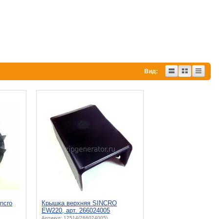
Вид:
ncro
Крышка верхняя SINCRO
EW220, арт. 266024005
Артикул: 12514(266024005)