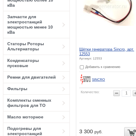
мощностью более 10
кВа
Запчасти для
электростанций
мощностью менее 10
кВа
Статоры Роторы
Альтернаторы
Щётки генератора Sincro, арт.
12553
Артикул: 12553
Конденсаторы
пусковые
Добавить к сравнению
Ремни для двигателей
SINCRO
Фильтры
Количество:
Комплекты сменных
фильтров для ТО
Масло моторное
Подогревы для
3 300
руб.
электростанций