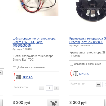
Щётки сварочного генератора
Крыльчатка генератора S
Sincro EW- TDC, арт.
D35mm, арт. 266083002
40660105085
Артикул: 266083002
Артикул: 107813
Крыльчатка генератора Si
Щётки сварочного генератора
D35mm
Sincro EW- TDC
Добавить к сравнению
Добавить к сравнению
SINCRO
SINCRO
Количество:
Количество:
3 300
3 300
руб.
руб.