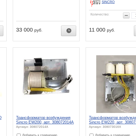
SINCRO
Количество:
33 000
11 000
руб.
руб.
O
Трансформатор возбуждения
Трансформатор возбужд
Sincro EW200, арт. 308072014A
Sincro EW220, арт. 3080
Артикул: 308072014A
Артикул: 308073016X
Добавить к сравнению
Добавить к сравнению