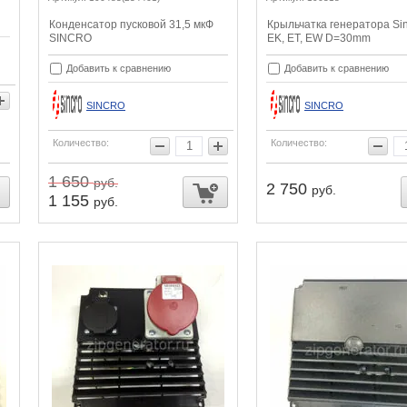
Конденсатор пусковой 31,5 мкФ
Крыльчатка генератора Sin
SINCRO
EK, ET, EW D=30mm
Добавить к сравнению
Добавить к сравнению
SINCRO
SINCRO
Количество:
Количество:
1 650
руб.
2 750
руб.
1 155
руб.