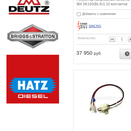
IB4.SK160(BL4U) 10 контактов
Добавить к сравнению
SINCRO
Количество:
37 950
руб.