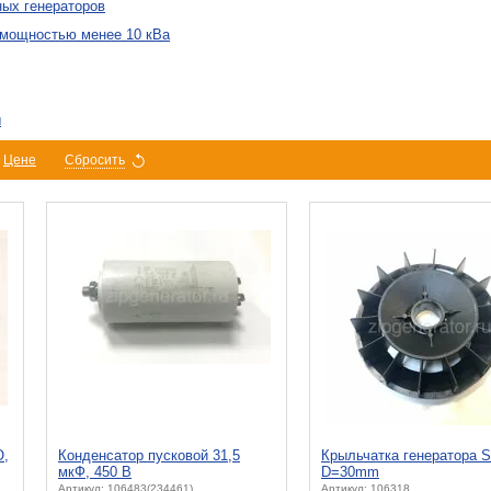
ых генераторов
 мощностью менее 10 кВа
ы
Цене
Сбросить
O,
Конденсатор пусковой 31,5
Крыльчатка генератора S
мкФ, 450 В
D=30mm
Артикул: 106483(234461)
Артикул: 106318