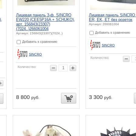
Лицевая панель 3-ф. SINCRO
Лицевая панель SINCRO 
,
EW220 (CEE5P16A + SCHUKO),
ER, EK, ET без розеток
арт. 156843(23307)
Артикул: 266061004
(7024..)266061004
Добавить к сравнению
Артикул: 156843(23307)(7024..)
Добавить к сравнению
SINCRO
SINCRO
Количество:
Количество:
8 800
3 300
руб.
руб.