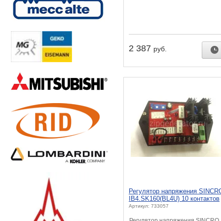
2 387
руб.
Регулятор напряжения SINCR
IB4.SK160(BL4U) 10 контактов
Артикул: 733057
Регулятор напряжения SINCRO