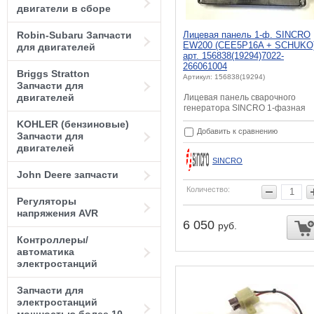
двигатели в сборе
Robin-Subaru Запчасти
Лицевая панель 1-ф. SINCRO
EW200 (CEE5P16A + SCHUKO)
для двигателей
арт. 156838(19294)7022-
266061004
Briggs Stratton
Артикул: 156838(19294)
Запчасти для
двигателей
Лицевая панель сварочного
генератора SINCRO 1-фазная
KOHLER (бензиновые)
Добавить к сравнению
Запчасти для
двигателей
SINCRO
John Deere запчасти
Количество:
Регуляторы
напряжения AVR
6 050
руб.
Контроллеры/
автоматика
электростанций
Запчасти для
электростанций