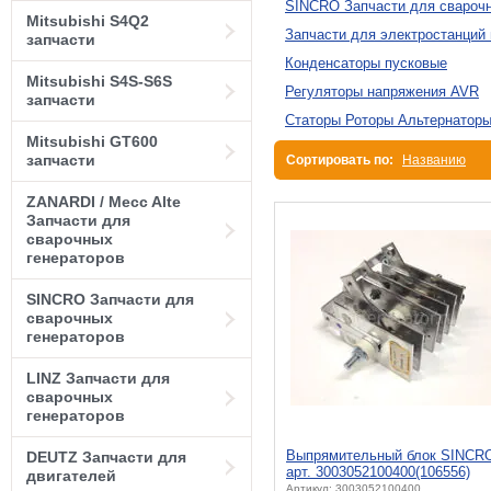
SINCRO Запчасти для сварочн
Mitsubishi S4Q2
Запчасти для электростанций
запчасти
Конденсаторы пусковые
Mitsubishi S4S-S6S
Регуляторы напряжения AVR
запчасти
Статоры Роторы Альтернатор
Mitsubishi GT600
запчасти
Сортировать по:
Названию
ZANARDI / Mecc Alte
Запчасти для
сварочных
генераторов
SINCRO Запчасти для
сварочных
генераторов
LINZ Запчасти для
сварочных
генераторов
Выпрямительный блок SINCR
DEUTZ Запчасти для
арт. 3003052100400(106556)
двигателей
Артикул: 3003052100400