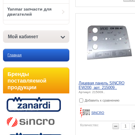
Yanmar запчасти для
двигателей
Мой кабинет
Главная
Бренды
поставляемой
Лицевая панель SINCRO
продукции
EW200, арт. 215009..
Артикул: 215009..
Добавить к сравнению
SINCRO
Количество: