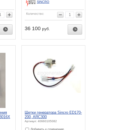
SINCRO
Количество:
36 100
руб.
ения
Щетки генератора Sincro ED170-
73016X
200, ARC300
Артикул: 40660105082
Добавить к сравнению