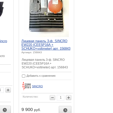
incro
Лицевая панель 3-ф. SINCRO
EW220 (CEE5P16A +
SCHUKO+voltmeter) арт. 156843
Артикул: 156843
ncro
Лицевая панель 3-ф. SINCRO
EW220 (CEE5P16A +
SCHUKO+voltmeter) арт. 156843
Добавить к сравнению
SINCRO
Количество:
9 900
руб.